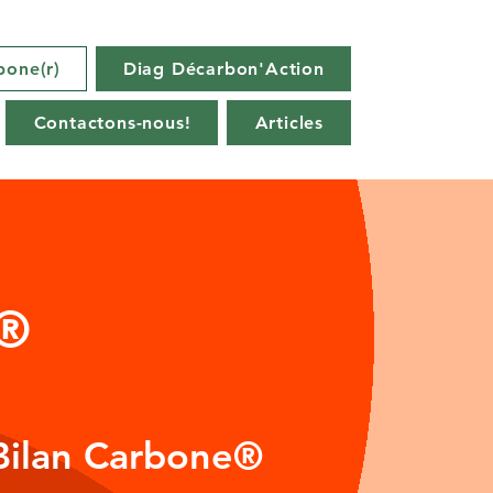
bone(r)
Diag Décarbon'Action
Contactons-nous!
Articles
e®
 Bilan Carbone®