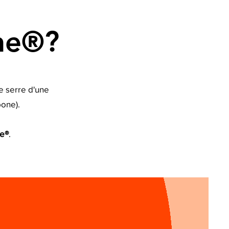
one®?
e serre d'une
bone).
ne®
.